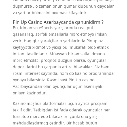
düşmürsə , o zaman onun qumar klubunun qaydalar
və şərtlər bölməsini oxuması kifayətdir .
Pin Up Casino Azərbaycanda qanunidirmi?
Bu, idman və eSports yarışlarında real pul
qazanaraq, sərfəli əmsallarla mərc etməyə imkan
verir. Həqiqi ziyarətçilərin şərhlərində Pinup az
keyfiyyətli xidmət və yaxşı pul mükafatı əldə etmək
imkanı təsdiqlənir. Müəyyən bir əmsalla idmana
mərc etməklə, proqnoz düzgün olarsa, oyunçular
depozitlərini bu çarpanla artıra biləcəklər. Siz həm
rəsmi internet saytında, həm də kazino proqramında
oynaya bilərsiniz. Rəsmi sayt Pin Up casino
Azərbaycandan olan oyunçular üçün lisenziyalı
onlayn kazinodur.
Kazino məşhur platformalar üçün ayrıca proqram
təklif edir. Tətbiqdən istifadə edərək oyunçular hər
fürsətdə mərc edə biləcəklər, çünki ona girişi
məhdudlaşdırmaq çətindir. Bir hesab bütün