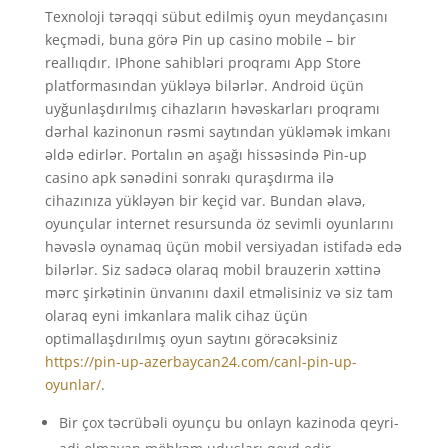
Texnoloji tərəqqi sübut edilmiş oyun meydançasını
keçmədi, buna görə Pin up casino mobile – bir
reallıqdır. IPhone sahibləri proqramı App Store
platformasından yükləyə bilərlər. Android üçün
uyğunlaşdırılmış cihazların həvəskarları proqramı
dərhal kazinonun rəsmi saytından yükləmək imkanı
əldə edirlər. Portalın ən aşağı hissəsində Pin-up
casino apk sənədini sonrakı quraşdırma ilə
cihazınıza yükləyən bir keçid var. Bundan əlavə,
oyunçular internet resursunda öz sevimli oyunlarını
həvəslə oynamaq üçün mobil versiyadan istifadə edə
bilərlər. Siz sadəcə olaraq mobil brauzerin xəttinə
mərc şirkətinin ünvanını daxil etməlisiniz və siz tam
olaraq eyni imkanlara malik cihaz üçün
optimallaşdırılmış oyun saytını görəcəksiniz
https://pin-up-azerbaycan24.com/canl-pin-up-
oyunlar/
.
Bir çox təcrübəli oyunçu bu onlayn kazinoda qeyri-