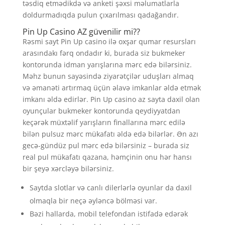
təsdiq etmədikdə və anketi şəxsi məlumatlarla
doldurmadıqda pulun çıxarılması qadağandır.
Pin Up Casino AZ güvenilir mi??
Rəsmi sayt Pin Up casino ilə oxşar qumar resursları
arasındakı fərq ondadır ki, burada siz bukmeker
kontorunda idman yarışlarına mərc edə bilərsiniz.
Məhz bunun sayəsində ziyarətçilər uduşları almaq
və əmanəti artırmaq üçün əlavə imkanlar əldə etmək
imkanı əldə edirlər. Pin Up casino az sayta daxil olan
oyunçular bukmeker kontorunda qeydiyyatdan
keçərək müxtəlif yarışların finallarına mərc edilə
bilən pulsuz mərc mükafatı əldə edə bilərlər. Ən azı
gecə-gündüz pul mərc edə bilərsiniz – burada siz
real pul mükafatı qazana, həmçinin onu hər hansı
bir şeyə xərcləyə bilərsiniz.
Saytda slotlar və canlı dilerlərlə oyunlar da daxil
olmaqla bir neçə əyləncə bölməsi var.
Bəzi hallarda, mobil telefondan istifadə edərək