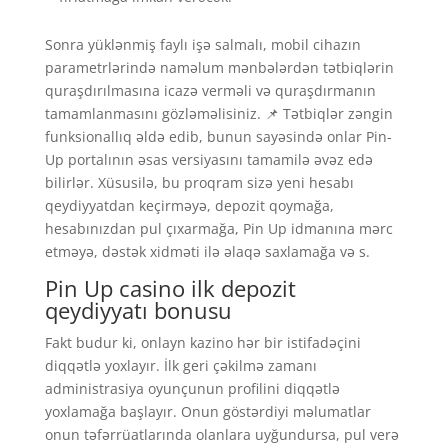
Sonra yüklənmiş faylı işə salmalı, mobil cihazın
parametrlərində naməlum mənbələrdən tətbiqlərin
quraşdırılmasına icazə verməli və quraşdırmanın
tamamlanmasını gözləməlisiniz. 📌 Tətbiqlər zəngin
funksionallıq əldə edib, bunun sayəsində onlar Pin-
Up portalının əsas versiyasını tamamilə əvəz edə
bilirlər. Xüsusilə, bu proqram sizə yeni hesabı
qeydiyyatdan keçirməyə, depozit qoymağa,
hesabınızdan pul çıxarmağa, Pin Up idmanına mərc
etməyə, dəstək xidməti ilə əlaqə saxlamağa və s.
Pin Up casino ilk depozit
qeydiyyatı bonusu
Fakt budur ki, onlayn kazino hər bir istifadəçini
diqqətlə yoxlayır. İlk geri çəkilmə zamanı
administrasiya oyunçunun profilini diqqətlə
yoxlamağa başlayır. Onun göstərdiyi məlumatlar
onun təfərrüatlarında olanlara uyğundursa, pul verə