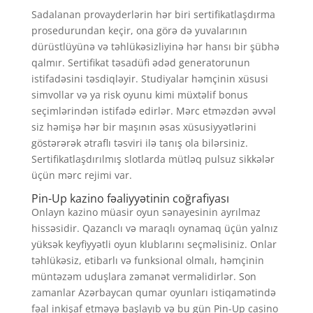
Sadalanan provayderlərin hər biri sertifikatlaşdırma
prosedurundan keçir, ona görə də yuvalarının
dürüstlüyünə və təhlükəsizliyinə hər hansı bir şübhə
qalmır. Sertifikat təsadüfi ədəd generatorunun
istifadəsini təsdiqləyir. Studiyalar həmçinin xüsusi
simvollar və ya risk oyunu kimi müxtəlif bonus
seçimlərindən istifadə edirlər. Mərc etməzdən əvvəl
siz həmişə hər bir maşının əsas xüsusiyyətlərini
göstərərək ətraflı təsviri ilə tanış ola bilərsiniz.
Sertifikatlaşdırılmış slotlarda mütləq pulsuz sikkələr
üçün mərc rejimi var.
Pin-Up kazino fəaliyyətinin coğrafiyası
Onlayn kazino müasir oyun sənayesinin ayrılmaz
hissəsidir. Qazanclı və maraqlı oynamaq üçün yalnız
yüksək keyfiyyətli oyun klublarını seçməlisiniz. Onlar
təhlükəsiz, etibarlı və funksional olmalı, həmçinin
müntəzəm uduşlara zəmanət verməlidirlər. Son
zamanlar Azərbaycan qumar oyunları istiqamətində
fəal inkişaf etməyə başlayıb və bu gün Pin-Up casino