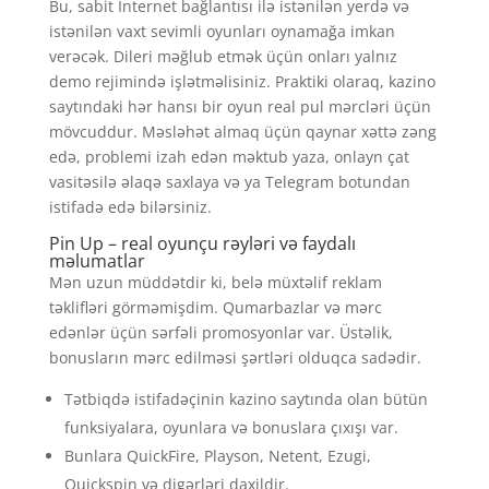
Bu, sabit İnternet bağlantısı ilə istənilən yerdə və
istənilən vaxt sevimli oyunları oynamağa imkan
verəcək. Dileri məğlub etmək üçün onları yalnız
demo rejimində işlətməlisiniz. Praktiki olaraq, kazino
saytındaki hər hansı bir oyun real pul mərcləri üçün
mövcuddur. Məsləhət almaq üçün qaynar xəttə zəng
edə, problemi izah edən məktub yaza, onlayn çat
vasitəsilə əlaqə saxlaya və ya Telegram botundan
istifadə edə bilərsiniz.
Pin Up – real oyunçu rəyləri və faydalı
məlumatlar
Mən uzun müddətdir ki, belə müxtəlif reklam
təklifləri görməmişdim. Qumarbazlar və mərc
edənlər üçün sərfəli promosyonlar var. Üstəlik,
bonusların mərc edilməsi şərtləri olduqca sadədir.
Tətbiqdə istifadəçinin kazino saytında olan bütün
funksiyalara, oyunlara və bonuslara çıxışı var.
Bunlara QuickFire, Playson, Netent, Ezugi,
Quickspin və digərləri daxildir.