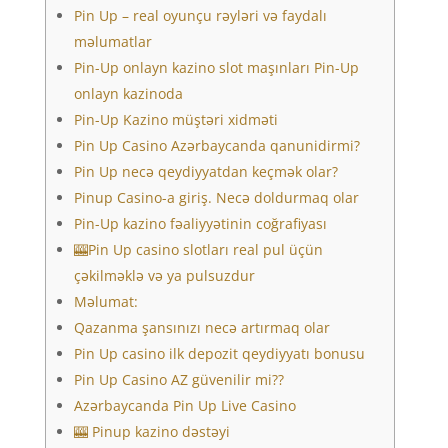
Pin Up – real oyunçu rəyləri və faydalı
məlumatlar
Pin-Up onlayn kazino slot maşınları Pin-Up
onlayn kazinoda
Pin-Up Kazino müştəri xidməti
Pin Up Casino Azərbaycanda qanunidirmi?
Pin Up necə qeydiyyatdan keçmək olar?
Pinup Casino-a giriş. Necə doldurmaq olar
Pin-Up kazino fəaliyyətinin coğrafiyası
🎰Pin Up casino slotları real pul üçün
çəkilməklə və ya pulsuzdur
Məlumat:
Qazanma şansınızı necə artırmaq olar
Pin Up casino ilk depozit qeydiyyatı bonusu
Pin Up Casino AZ güvenilir mi??
Azərbaycanda Pin Up Live Casino
🎰 Pinup kazino dəstəyi