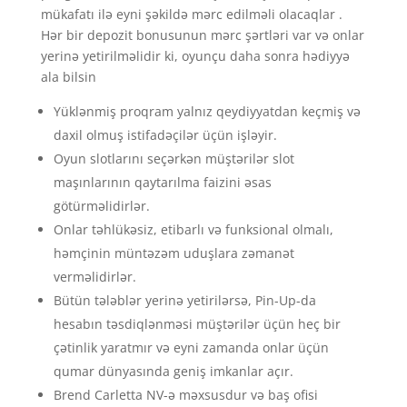
mükafatı ilə eyni şəkildə mərc edilməli olacaqlar .
Hər bir depozit bonusunun mərc şərtləri var və onlar
yerinə yetirilməlidir ki, oyunçu daha sonra hədiyyə
ala bilsin
Yüklənmiş proqram yalnız qeydiyyatdan keçmiş və
daxil olmuş istifadəçilər üçün işləyir.
Oyun slotlarını seçərkən müştərilər slot
maşınlarının qaytarılma faizini əsas
götürməlidirlər.
Onlar təhlükəsiz, etibarlı və funksional olmalı,
həmçinin müntəzəm uduşlara zəmanət
verməlidirlər.
Bütün tələblər yerinə yetirilərsə, Pin-Up-da
hesabın təsdiqlənməsi müştərilər üçün heç bir
çətinlik yaratmır və eyni zamanda onlar üçün
qumar dünyasında geniş imkanlar açır.
Brend Carletta NV-ə məxsusdur və baş ofisi