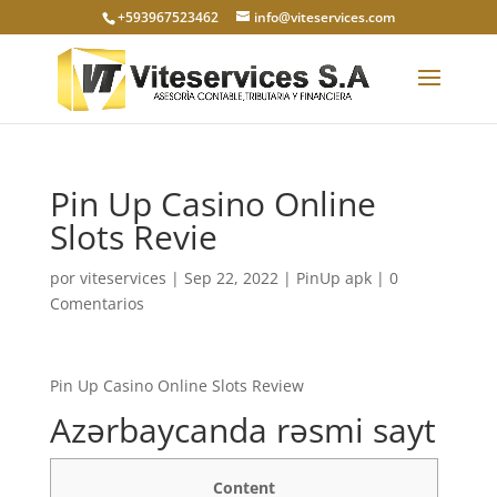
+593967523462
info@viteservices.com
Pin Up Casino Online
Slots Revie
por
viteservices
|
Sep 22, 2022
|
PinUp apk
|
0
Comentarios
Pin Up Casino Online Slots Review
Azərbaycanda rəsmi sayt
Content