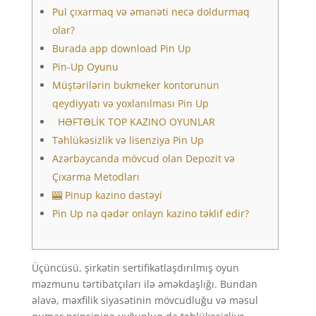
Pul çıxarmaq və əmanəti necə doldurmaq
olar?
Burada app download Pin Up
Pin-Up Oyunu
Müştərilərin bukmeker kontorunun
qeydiyyatı və yoxlanılması Pin Up
​ ​ HƏFTƏLİK TOP KAZINO OYUNLAR​
Təhlükəsizlik və lisenziya Pin Up
Azərbaycanda mövcud olan Depozit və
Çıxarma Metodları
🎰 Pinup kazino dəstəyi
Pin Up nə qədər onlayn kazino təklif edir?
Üçüncüsü, şirkətin sertifikatlaşdırılmış oyun
məzmunu tərtibatçıları ilə əməkdaşlığı. Bundan
əlavə, məxfilik siyasətinin mövcudluğu və məsul