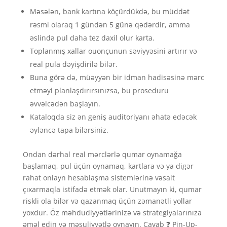
Məsələn, bank kartına köçürdükdə, bu müddət
rəsmi olaraq 1 gündən 5 günə qədərdir, amma
əslində pul daha tez daxil olur karta.
Toplanmış xallar ouonçunun səviyyəsini artırır və
real pula dəyişdirilə bilər.
Buna görə də, müəyyən bir idman hadisəsinə mərc
etməyi planlaşdırırsınızsa, bu proseduru
əvvəlcədən başlayın.
Kataloqda siz ən geniş auditoriyanı əhatə edəcək
əyləncə tapa bilərsiniz.
Ondan dərhal real mərclərlə qumar oynamağa
başlamaq, pul üçün oynamaq, kartlara və ya digər
rahat onlayn hesablaşma sistemlərinə vəsait
çıxarmaqla istifadə etmək olar. Unutmayın ki, qumar
riskli ola bilər və qazanmaq üçün zəmanətli yollar
yoxdur. Öz məhdudiyyətlərinizə və strategiyalarınıza
əməl edin və məsuliyyətlə oynayın. Cavab ❓ Pin-Up-