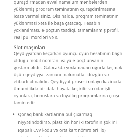
quraşdırmadan əvvəl naməlum mənbələrdən
yüklənmiş proqram təminatının quraşdırılmasına
icazə verməlisiniz. Əks halda, proqram təminatının
yüklənməsi xəta ilə başa çatacaq. Hesabın
yoxlanılması, e-poçtun təsdiqi, tamamlanmış profil,
real pul mərcləri və s.
Slot maşınları
Qeydiyyatdan keçərkən oyunçu oyun hesabının bağlı
olduğu mobil nömrəni və ya e-poçt ünvanını
göstərməlidir. Gələcəkdə yoxlamadan uğurla keçmək
üçün qeydiyyat zamanı məlumatlar düzgün və
etibarlı olmalıdır. Qeydiyyat prosesi onlayn kazinoda
ümumilikdə bir dəfə həyata keçirilir və ödənişli
oyunlara, bonuslara və loyallıq proqramlarına çıxışı
təmin edir.
Qonaq bank kartlarına pul çıxarmaq
niyyətindədirsə, plastikin hər iki tərəfinin şəklini
(qapalı CVV kodu və orta kart nömrələri ilə)