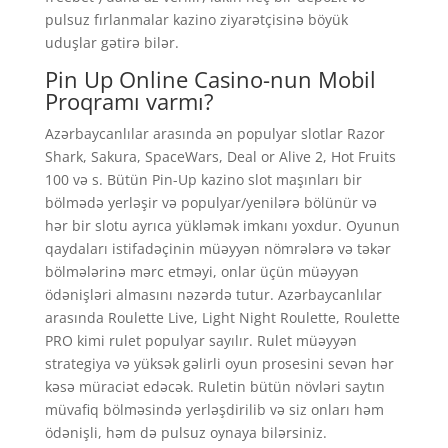
pulsuz fırlanmalar kazino ziyarətçisinə böyük
uduşlar gətirə bilər.
Pin Up Online Casino-nun Mobil
Proqramı varmı?
Azərbaycanlılar arasında ən populyar slotlar Razor
Shark, Sakura, SpaceWars, Deal or Alive 2, Hot Fruits
100 və s. Bütün Pin-Up kazino slot maşınları bir
bölmədə yerləşir və populyar/yenilərə bölünür və
hər bir slotu ayrıca yükləmək imkanı yoxdur. Oyunun
qaydaları istifadəçinin müəyyən nömrələrə və təkər
bölmələrinə mərc etməyi, onlar üçün müəyyən
ödənişləri almasını nəzərdə tutur. Azərbaycanlılar
arasında Roulette Live, Light Night Roulette, Roulette
PRO kimi rulet populyar sayılır. Rulet müəyyən
strategiya və yüksək gəlirli oyun prosesini sevən hər
kəsə müraciət edəcək. Ruletin bütün növləri saytın
müvafiq bölməsində yerləşdirilib və siz onları həm
ödənişli, həm də pulsuz oynaya bilərsiniz.