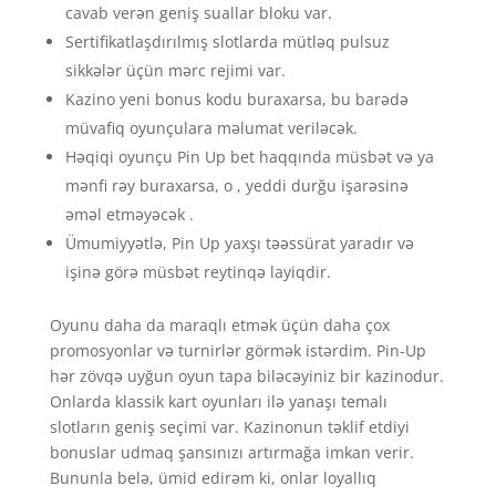
cavab verən geniş suallar bloku var.
Sertifikatlaşdırılmış slotlarda mütləq pulsuz
sikkələr üçün mərc rejimi var.
Kazino yeni bonus kodu buraxarsa, bu barədə
müvafiq oyunçulara məlumat veriləcək.
Həqiqi oyunçu Pin Up bet haqqında müsbət və ya
mənfi rəy buraxarsa, o , yeddi durğu işarəsinə
əməl etməyəcək .
Ümumiyyətlə, Pin Up yaxşı təəssürat yaradır və
işinə görə müsbət reytinqə layiqdir.
Oyunu daha da maraqlı etmək üçün daha çox
promosyonlar və turnirlər görmək istərdim. Pin-Up
hər zövqə uyğun oyun tapa biləcəyiniz bir kazinodur.
Onlarda klassik kart oyunları ilə yanaşı temalı
slotların geniş seçimi var. Kazinonun təklif etdiyi
bonuslar udmaq şansınızı artırmağa imkan verir.
Bununla belə, ümid edirəm ki, onlar loyallıq