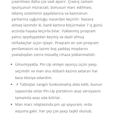
çıxarılması daha çox vaxt aparır. Çıxarış zamanı
oyunçunun müraciəti, bonusun mərc edilməsi,
ödəniş sisteminin qaydalarına və kazinonun
şərtlərinə uyğunluğu nəzərdən keçirilir. Nəzərə
almaq lazımdır ki, bank kartına köçürmələr 7 iş günü
ərzində həyata keçirilə bilər. Yüklənmiş proqram
yalnız qeydiyyatdan keçmiş və daxil olmuş
istifadəçilər üçün işləyir. Proqram ən son proqram
yeniləməsini və lazımi boş yaddaş miqdarını
yoxladıqdan sonra müvafiq cihaza yüklənməlidir.
Ümumiyyətlə, Pin-Up onlayn oyunçu üçün yaxşı
seçimdir və mən onu etibarlı kazino axtaran hər
kəsə tövsiyə edərdim.
📌 Tətbiqlər zəngin funksionallıq əldə edib, bunun
sayəsində onlar Pin-Up portalının əsas versiyasını
tamamilə əvəz edə bilirlər.
Mən mərc nöqtəsində pin up qoyuram, orda
xoşuma gəlir, hər şey çox yaxşı təşkil olunub,