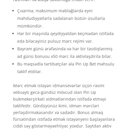
Çıxarma, maksimum məbləğlərdə eyni
məhdudiyyətlərlə sadalanan bütün üsullarla
mümkündür.
Hər bir maşında qeydiyyatdan keçmədən istifadə
edə biləcəyiniz pulsuz mərc rejimi var.
Bayram günü ərəfəsində və hər bir təsdiqlənmiş
ad günü bonusu x50 mərc ilə aktivləşdirilə bilər.
Bu məqsədlə tərtibatçılar əla Pin Up Bet məhsulu
təklif etdilər.
Mərc etmək istəyən idmansevərlər üçün rəsmi
vebsaytı gecə-gündüz mövcud olan Pin Up
bukmekerşirkəti xidmətlərindən istifadə etməyi
təklifedir. Gördüyünüz kimi, idman mərcləri
yerləşdirməkasandır və sadədir. Bonus almaq
fürsətindən istifadə etmək istəyənyeni başlayanlara
ciddi səy göstərməyəehtiyac yoxdur. Saytdan aktiv