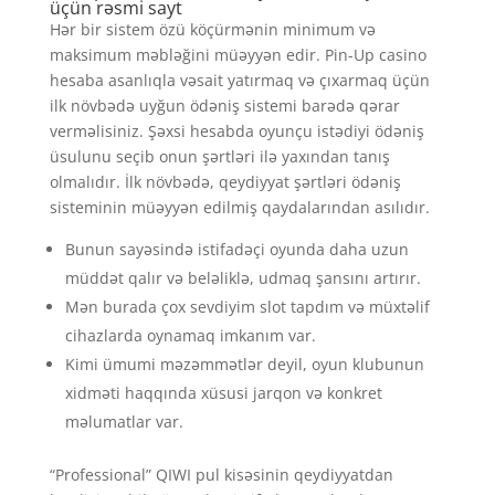
üçün rəsmi sayt
Hər bir sistem özü köçürmənin minimum və
maksimum məbləğini müəyyən edir. Pin-Up casino
hesaba asanlıqla vəsait yatırmaq və çıxarmaq üçün
ilk növbədə uyğun ödəniş sistemi barədə qərar
verməlisiniz. Şəxsi hesabda oyunçu istədiyi ödəniş
üsulunu seçib onun şərtləri ilə yaxından tanış
olmalıdır. İlk növbədə, qeydiyyat şərtləri ödəniş
sisteminin müəyyən edilmiş qaydalarından asılıdır.
Bunun sayəsində istifadəçi oyunda daha uzun
müddət qalır və beləliklə, udmaq şansını artırır.
Mən burada çox sevdiyim slot tapdım və müxtəlif
cihazlarda oynamaq imkanım var.
Kimi ümumi məzəmmətlər deyil, oyun klubunun
xidməti haqqında xüsusi jarqon və konkret
məlumatlar var.
“Professional” QIWI pul kisəsinin qeydiyyatdan