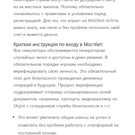
из-за местных законов. Поэтому обязательно
ознакомьтесь с правилами и условиями перед
регистрацией. Для тех, кто играет на Mostbet online,
важно знать, как легко и без проблем пополнить свой
счет и вывести деньги.
Краткая инструкция по входу в Мостбет:
Все симуляторы обслуживаются генератором
случайных чисел и доступны в демо-режиме. В
обязательном порядке игрокам необходимо
верифицировать свою личность. Это обязательный
этап для безопасного проведения денежных
операций в будущем. Процесс верификации
подразумевает отправку отсканированных копий
документов, например, паспорта, видеоразговор по
Skype с сотрудником службы безопасности и т.п.
Это может увеличить общие шансы на успех и
позволить без проблем работать с платформой на
постоянной основе.