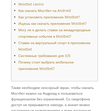
Mostbet casino
Как скачать Мостбет на Android
Как установить приложение Mostbet?
Ищешь как скачать приложение Mostbet?
Могу ли я делать ставки на международные
спортивные события в Mostbet?
Ставки на виртуальный спорт в приложении
Mostbet
Системные требования для iOS
Почему стоит выбрать мобильное
приложение Mostbet?
Также необходим сенсорный экран, чтобы скачать
Мостбет казино на Андроид и пользоваться
функционалом без ограничений. Со смартфона
доступ не прерывается никогда, а значит можно
наслаждаться развлечениями и всем доступным