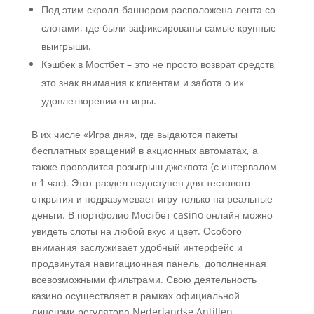
Под этим скролл-баннером расположена лента со
слотами, где были зафиксированы самые крупные
выигрыши.
Кэшбек в Мостбет – это не просто возврат средств,
это знак внимания к клиентам и забота о их
удовлетворении от игры.
В их числе «Игра дня», где выдаются пакеты
бесплатных вращений в акционных автоматах, а
также проводится розыгрыш джекпота (с интервалом
в 1 час). Этот раздел недоступен для тестового
открытия и подразумевает игру только на реальные
деньги. В портфолио Мостбет casino онлайн можно
увидеть слоты на любой вкус и цвет. Особого
внимания заслуживает удобный интерфейс и
продвинутая навигационная панель, дополненная
всевозможными фильтрами. Свою деятельность
казино осуществляет в рамках официальной
лицензии регулятора Nederlandse Antillen.