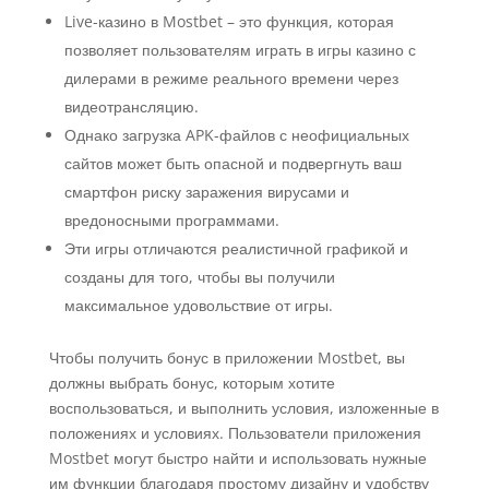
Live-казино в Mostbet – это функция, которая
позволяет пользователям играть в игры казино с
дилерами в режиме реального времени через
видеотрансляцию.
Однако загрузка APK-файлов с неофициальных
сайтов может быть опасной и подвергнуть ваш
смартфон риску заражения вирусами и
вредоносными программами.
Эти игры отличаются реалистичной графикой и
созданы для того, чтобы вы получили
максимальное удовольствие от игры.
Чтобы получить бонус в приложении Mostbet, вы
должны выбрать бонус, которым хотите
воспользоваться, и выполнить условия, изложенные в
положениях и условиях. Пользователи приложения
Mostbet могут быстро найти и использовать нужные
им функции благодаря простому дизайну и удобству