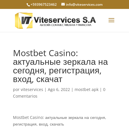
+593967523462
info@viteservices.com
Mostbet Casino:
актуальные зеркала на
сегодня, регистрация,
вход, скачат
por
viteservices
|
Ago 6, 2022
|
mostbet apk
|
0
Comentarios
Mostbet Casino: актуальные зеркала на сегодня,
регистрация, вход, скачать