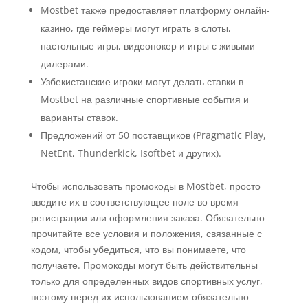
Mostbet также предоставляет платформу онлайн-
казино, где геймеры могут играть в слоты,
настольные игры, видеопокер и игры с живыми
дилерами.
Узбекистанские игроки могут делать ставки в
Mostbet на различные спортивные события и
варианты ставок.
Предложений от 50 поставщиков (Pragmatic Play,
NetEnt, Thunderkick, Isoftbet и других).
Чтобы использовать промокоды в Mostbet, просто
введите их в соответствующее поле во время
регистрации или оформления заказа. Обязательно
прочитайте все условия и положения, связанные с
кодом, чтобы убедиться, что вы понимаете, что
получаете. Промокоды могут быть действительны
только для определенных видов спортивных услуг,
поэтому перед их использованием обязательно