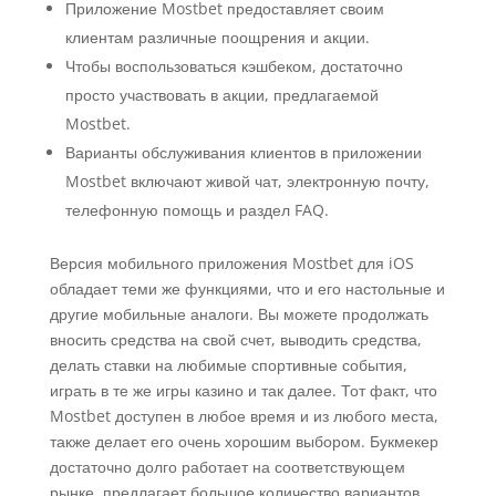
Приложение Mostbet предоставляет своим
клиентам различные поощрения и акции.
Чтобы воспользоваться кэшбеком, достаточно
просто участвовать в акции, предлагаемой
Mostbet.
Варианты обслуживания клиентов в приложении
Mostbet включают живой чат, электронную почту,
телефонную помощь и раздел FAQ.
Версия мобильного приложения Mostbet для iOS
обладает теми же функциями, что и его настольные и
другие мобильные аналоги. Вы можете продолжать
вносить средства на свой счет, выводить средства,
делать ставки на любимые спортивные события,
играть в те же игры казино и так далее. Тот факт, что
Mostbet доступен в любое время и из любого места,
также делает его очень хорошим выбором. Букмекер
достаточно долго работает на соответствующем
рынке, предлагает большое количество вариантов