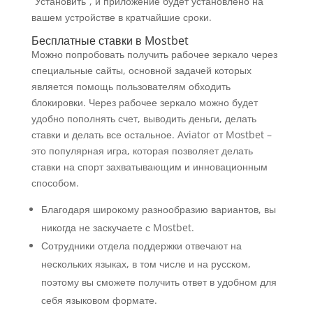
“Установить”, и приложение будет установлено на
вашем устройстве в кратчайшие сроки.
Бесплатные ставки в Mostbet
Можно попробовать получить рабочее зеркало через
специальные сайты, основной задачей которых
является помощь пользователям обходить
блокировки. Через рабочее зеркало можно будет
удобно пополнять счет, выводить деньги, делать
ставки и делать все остальное. Aviator от Mostbet –
это популярная игра, которая позволяет делать
ставки на спорт захватывающим и инновационным
способом.
Благодаря широкому разнообразию вариантов, вы
никогда не заскучаете с Mostbet.
Сотрудники отдела поддержки отвечают на
нескольких языках, в том числе и на русском,
поэтому вы сможете получить ответ в удобном для
себя языковом формате.