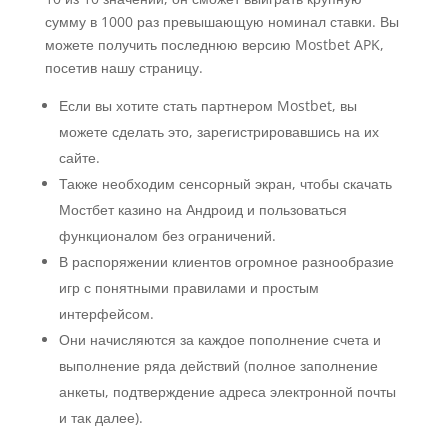
сумму в 1000 раз превышающую номинал ставки. Вы
можете получить последнюю версию Mostbet APK,
посетив нашу страницу.
Если вы хотите стать партнером Mostbet, вы
можете сделать это, зарегистрировавшись на их
сайте.
Также необходим сенсорный экран, чтобы скачать
Мостбет казино на Андроид и пользоваться
функционалом без ограничений.
В распоряжении клиентов огромное разнообразие
игр с понятными правилами и простым
интерфейсом.
Они начисляются за каждое пополнение счета и
выполнение ряда действий (полное заполнение
анкеты, подтверждение адреса электронной почты
и так далее).