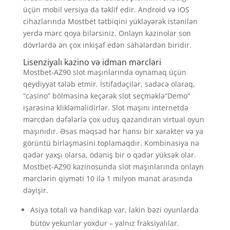
üçün mobil versiya da təklif edir. Android və iOS
cihazlarında Mostbet tətbiqini yükləyərək istənilən
yerdə mərc qoya bilərsiniz. Onlayn kazinolar son
dövrlərdə ən çox inkişaf edən sahələrdən biridir.
Lisenziyalı kazino və idman mərcləri
Mostbet-AZ90 slot maşınlarında oynamaq üçün
qeydiyyat tələb etmir. İstifadəçilər, sadəcə olaraq,
“casino” bölməsinə keçərək slot seçməklə“Demo”
işarəsinə klikləməlidirlər. Slot maşını internetdə
mərcdən dəfələrlə çox uduş qazandıran virtual oyun
maşınıdır. Əsas məqsəd hər hansı bir xarakter və ya
görüntü birləşməsini toplamaqdır. Kombinasiya nə
qədər yaxşı olarsa, ödəniş bir o qədər yüksək olar.
Mostbet-AZ90 kazinosunda slot maşınlarında onlayn
mərclərin qiyməti 10 ilə 1 milyon manat arasında
dəyişir.
Asiya totali və handikap var, lakin bəzi oyunlarda
bütöv yekunlar yoxdur – yalnız fraksiyalılar.