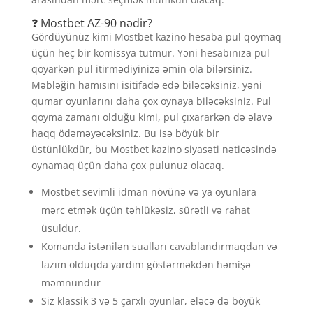
❓ Mostbet AZ-90 nədir?
Gördüyünüz kimi Mostbet kazino hesaba pul qoymaq
üçün heç bir komissya tutmur. Yəni hesabınıza pul
qoyarkən pul itirmədiyinizə əmin ola bilərsiniz.
Məbləğin hamısını isitifadə edə biləcəksiniz, yəni
qumar oyunlarını daha çox oynaya biləcəksiniz. Pul
qoyma zamanı olduğu kimi, pul çıxararkən də əlavə
haqq ödəməyəcəksiniz. Bu isə böyük bir
üstünlükdür, bu Mostbet kazino siyasəti nəticəsində
oynamaq üçün daha çox pulunuz olacaq.
Mostbet sevimli idman növünə və ya oyunlara
mərc etmək üçün təhlükəsiz, sürətli və rahat
üsuldur.
Komanda istənilən sualları cavablandırmaqdan və
lazım olduqda yardım göstərməkdən həmişə
məmnundur
Siz klassik 3 və 5 çarxlı oyunlar, eləcə də böyük