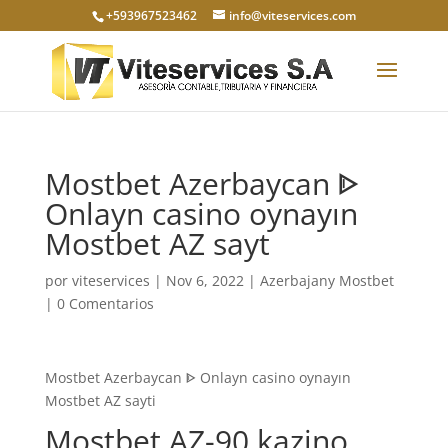
+593967523462
info@viteservices.com
Mostbet Azerbaycan ᐈ
Onlayn casino oynayın
Mostbet AZ sayt
por
viteservices
|
Nov 6, 2022
|
Azerbajany Mostbet
|
0 Comentarios
Mostbet Azerbaycan ᐈ Onlayn casino oynayın
Mostbet AZ sayti
Mostbet AZ-90 kazino