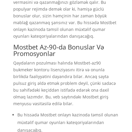
verməsini və qazanmağınızı gözləmək qalır. Bu
populyar rejimdə demək olar ki, həmişə güclü
bonuslar olur, sizin həmçinin hər zaman böyük
məbləğ qazanmaq şansınız var. Bu hissədə Mostbet
onlayn kazinoda təmsil olunan müxtəlif qumar
oyunları kateqoriyalarından danışacağıq.
Mostbet Az-90-da Bonuslar Və
Promosyonlar
Qaydaların pozulması halında Mostbet-az90
bukmeker kontoru lisenziyasını itirə və onunla
birlikdə fəaliyyətini dayandıra bilər. Ancaq sayta
pulsuz giriş əldə etmək problem deyil, çünki sadəcə
bu səhifədəki keçiddən istifadə edərək ona daxil
olmaq lazımdır. Bu, veb saytındakı Mostbet giriş
menyusu vasitəsilə edilə bilər.
Bu hissədə Mostbet onlayn kazinoda təmsil olunan
müxtəlif qumar oyunları kateqoriyalarından
danışacağıq.