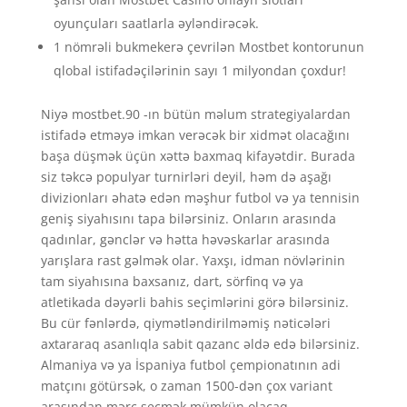
oyunçuları saatlarla əyləndirəcək.
1 nömrəli bukmekerə çevrilən Mostbet kontorunun
qlobal istifadəçilərinin sayı 1 milyondan çoxdur!
Niyə mostbet.90 -ın bütün məlum strategiyalardan
istifadə etməyə imkan verəcək bir xidmət olacağını
başa düşmək üçün xəttə baxmaq kifayətdir. Burada
siz təkcə populyar turnirləri deyil, həm də aşağı
divizionları əhatə edən məşhur futbol və ya tennisin
geniş siyahısını tapa bilərsiniz. Onların arasında
qadınlar, gənclər və hətta həvəskarlar arasında
yarışlara rast gəlmək olar. Yaxşı, idman növlərinin
tam siyahısına baxsanız, dart, sörfinq və ya
atletikada dəyərli bahis seçimlərini görə bilərsiniz.
Bu cür fənlərdə, qiymətləndirilməmiş nəticələri
axtararaq asanlıqla sabit qazanc əldə edə bilərsiniz.
Almaniya və ya İspaniya futbol çempionatının adi
matçını götürsək, o zaman 1500-dən çox variant
arasından mərc seçmək mümkün olacaq.