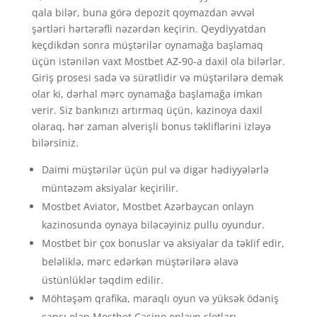
qala bilər, buna görə depozit qoymazdan əvvəl
şərtləri hərtərəfli nəzərdən keçirin. Qeydiyyatdan
keçdikdən sonra müştərilər oynamağa başlamaq
üçün istənilən vaxt Mostbet AZ-90-a daxil ola bilərlər.
Giriş prosesi sadə və sürətlidir və müştərilərə demək
olar ki, dərhal mərc oynamağa başlamağa imkan
verir. Siz bankınızı artırmaq üçün, kazinoya daxil
olaraq, hər zaman əlverişli bonus təkliflərini izləyə
bilərsiniz.
Daimi müştərilər üçün pul və digər hədiyyələrlə
müntəzəm aksiyalar keçirilir.
Mostbet Aviator, Mostbet Azərbaycan onlayn
kazinosunda oynaya biləcəyiniz pullu oyundur.
Mostbet bir çox bonuslar və aksiyalar da təklif edir,
beləliklə, mərc edərkən müştərilərə əlavə
üstünlüklər təqdim edilir.
Möhtəşəm qrafika, maraqlı oyun və yüksək ödəniş
şansı olan Mostbet Casino onlayn slotları