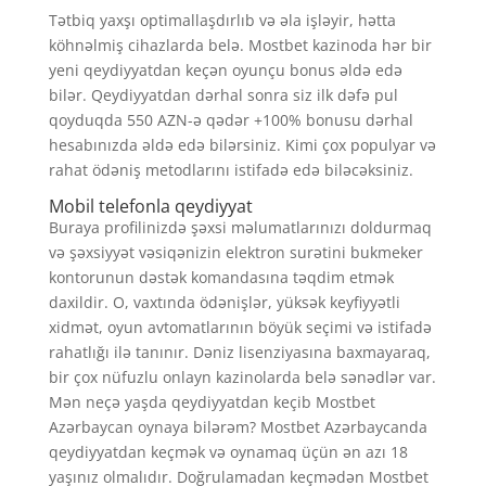
Tətbiq yaxşı optimallaşdırlıb və əla işləyir, hətta
köhnəlmiş cihazlarda belə. Mostbet kazinoda hər bir
yeni qeydiyyatdan keçən oyunçu bonus əldə edə
bilər. Qeydiyyatdan dərhal sonra siz ilk dəfə pul
qoyduqda 550 AZN-ə qədər +100% bonusu dərhal
hesabınızda əldə edə bilərsiniz. Kimi çox populyar və
rahat ödəniş metodlarını istifadə edə biləcəksiniz.
Mobil telefonla qeydiyyat
Buraya profilinizdə şəxsi məlumatlarınızı doldurmaq
və şəxsiyyət vəsiqənizin elektron surətini bukmeker
kontorunun dəstək komandasına təqdim etmək
daxildir. O, vaxtında ödənişlər, yüksək keyfiyyətli
xidmət, oyun avtomatlarının böyük seçimi və istifadə
rahatlığı ilə tanınır. Dəniz lisenziyasına baxmayaraq,
bir çox nüfuzlu onlayn kazinolarda belə sənədlər var.
Mən neçə yaşda qeydiyyatdan keçib Mostbet
Azərbaycan oynaya bilərəm? Mostbet Azərbaycanda
qeydiyyatdan keçmək və oynamaq üçün ən azı 18
yaşınız olmalıdır. Doğrulamadan keçmədən Mostbet