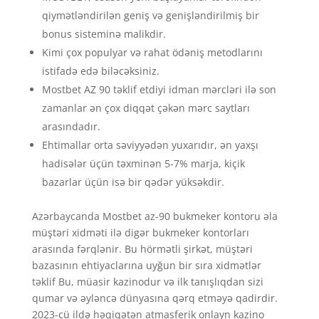
qiymətləndirilən geniş və genişləndirilmiş bir
bonus sisteminə malikdir.
Kimi çox populyar və rahat ödəniş metodlarını
istifadə edə biləcəksiniz.
Mostbet AZ 90 təklif etdiyi idman mərcləri ilə son
zamanlar ən çox diqqət çəkən mərc saytları
arasındadır.
Ehtimallar orta səviyyədən yuxarıdır, ən yaxşı
hadisələr üçün təxminən 5-7% marja, kiçik
bazarlar üçün isə bir qədər yüksəkdir.
Azərbaycanda Mostbet az-90 bukmeker kontoru əla
müştəri xidməti ilə digər bukmeker kontorları
arasında fərqlənir. Bu hörmətli şirkət, müştəri
bazasının ehtiyaclarına uyğun bir sıra xidmətlər
təklif Bu, müasir kazinodur və ilk tanışlıqdan sizi
qumar və əyləncə dünyasına qərq etməyə qadirdir.
2023-cü ildə həqiqətən atmasferik onlayn kazino