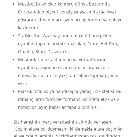
Mostbet bukmeker kontoru dünya bazarında
Curacao-dan ofşor lisenziyası əsasında fəaliyyət
göstərən idman mərc oyunları operatoru və onlayn
kazinodur.
Siz Mostbet Azərbaycanda müxtəlif növ poker
oyunları tapa bilərsiniz, məsələn, Texas Hold’em,
Omaha, Stud, Draw və s.
Müştərilər müxtəlif idman və virtual kazino
oyunları arasından seçim edə, onlara xüsusi
ehtiyacları üçün ən yaxşı əmsalları tapmaq şansı
verir.
Klassik total və ya handikapla yanaşı, siz statistika,
idmançıların fərdi performansı və hətta eksklüziv
nəticələr üçün bazarlar tapa bilərsiniz.
Siz həmçinin mərc vərəqəsinin altında yerləşən
“Seçim əlavə et” düyməsini klikləməklə əlavə seçimlər
əlavə edə bilərsiniz. Seçimlərinizdən razı qaldıqdan