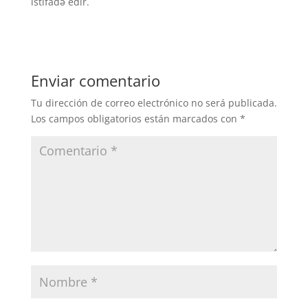
istifadə edir.
Enviar comentario
Tu dirección de correo electrónico no será publicada.
Los campos obligatorios están marcados con
*