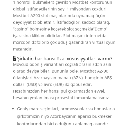
1 nömrəli bukmekerə çevrilən Mostbet kontorunun
qlobal istifadəçilərinin sayı 1 milyondan çoxdur!
Mostbet-AZ90 slot maşınlarında oynamaq üçün
qeydiyyat tələb etmir. İstifadəçilər, sadəcə olaraq,
“casino” bölməsinə keçərək slot seçməklə“Demo”
işarəsinə klikləməlidirlər. Slot maşını internetdə
mərcdən dəfələrlə çox uduş qazandıran virtual oyun
maşınıdır.
🖥 Şirkətin hər hansı özəl xüsusiyyətləri varmı?
Mövcud ödəniş variantları coğrafi ərazinizdən asılı
olaraq dəyişə bilər. Bununla belə, Mostbet AZ-90
ödənişləri Azərbaycan manatı (AZN), həmçinin ABŞ
dolları (USD) və avro (EUR) ilə qəbul edir.
Hesabınızdan hər hansı pul çıxarmazdan əvvəl,
hesabın yoxlanılması prosesini tamamlamalısınız.
Geniş mərc seçimləri, promosyonlar və bonuslarla
şirkətimizin niyə Azərbaycanın aparıcı bukmeker
kontorlarından biri olduğunu anlamaq asandır.