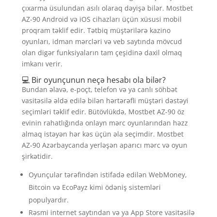
çıxarma üsulundan asılı olaraq dəyişə bilər. Mostbet
AZ-90 Android və iOS cihazları üçün xüsusi mobil
proqram təklif edir. Tətbiq müştərilərə kazino
oyunları, idman mərcləri və veb saytında mövcud
olan digər funksiyaların tam çeşidinə daxil olmaq
imkanı verir.
💻 Bir oyunçunun neçə hesabı ola bilər?
Bundan əlavə, e-poçt, telefon və ya canlı söhbət
vasitəsilə əldə edilə bilən hərtərəfli müştəri dəstəyi
seçimləri təklif edir. Bütövlükdə, Mostbet AZ-90 öz
evinin rahatlığında onlayn mərc oyunlarından həzz
almaq istəyən hər kəs üçün əla seçimdir. Mostbet
AZ-90 Azərbaycanda yerləşən aparıcı mərc və oyun
şirkətidir.
Oyunçular tərəfindən istifadə edilən WebMoney,
Bitcoin və EcoPayz kimi ödəniş sistemləri
populyardır.
Rəsmi internet saytından və ya App Store vasitəsilə