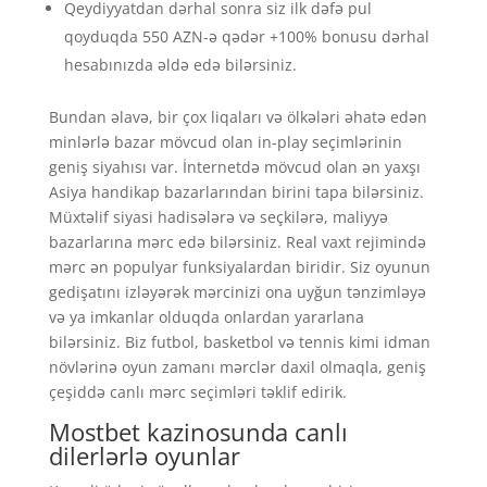
Qeydiyyatdan dərhal sonra siz ilk dəfə pul
qoyduqda 550 AZN-ə qədər +100% bonusu dərhal
hesabınızda əldə edə bilərsiniz.
Bundan əlavə, bir çox liqaları və ölkələri əhatə edən
minlərlə bazar mövcud olan in-play seçimlərinin
geniş siyahısı var. İnternetdə mövcud olan ən yaxşı
Asiya handikap bazarlarından birini tapa bilərsiniz.
Müxtəlif siyasi hadisələrə və seçkilərə, maliyyə
bazarlarına mərc edə bilərsiniz. Real vaxt rejimində
mərc ən populyar funksiyalardan biridir. Siz oyunun
gedişatını izləyərək mərcinizi ona uyğun tənzimləyə
və ya imkanlar olduqda onlardan yararlana
bilərsiniz. Biz futbol, ​​basketbol və tennis kimi idman
növlərinə oyun zamanı mərclər daxil olmaqla, geniş
çeşiddə canlı mərc seçimləri təklif edirik.
Mostbet kazinosunda canlı
dilerlərlə oyunlar