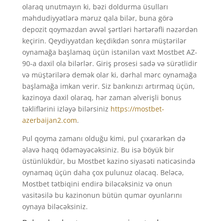
olaraq unutmayın ki, bəzi doldurma üsulları
məhdudiyyətlərə məruz qala bilər, buna görə
depozit qoymazdan əvvəl şərtləri hərtərəfli nəzərdən
keçirin. Qeydiyyatdan keçdikdən sonra müştərilər
oynamağa başlamaq üçün istənilən vaxt Mostbet AZ-
90-a daxil ola bilərlər. Giriş prosesi sadə və sürətlidir
və müştərilərə demək olar ki, dərhal mərc oynamağa
başlamağa imkan verir. Siz bankınızı artırmaq üçün,
kazinoya daxil olaraq, hər zaman əlverişli bonus
təkliflərini izləyə bilərsiniz
https://mostbet-
azerbaijan2.com
.
Pul qoyma zamanı olduğu kimi, pul çıxararkən də
əlavə haqq ödəməyəcəksiniz. Bu isə böyük bir
üstünlükdür, bu Mostbet kazino siyasəti nəticəsində
oynamaq üçün daha çox pulunuz olacaq. Beləcə,
Mostbet tətbiqini endirə biləcəksiniz və onun
vasitəsilə bu kazinonun bütün qumar oyunlarını
oynaya biləcəksiniz.