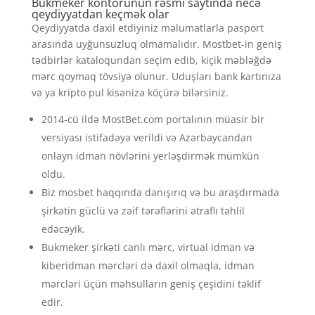
Bukmeker kontorunun rəsmi saytında necə
qeydiyyatdan keçmək olar
Qeydiyyatda daxil etdiyiniz məlumatlarla pasport
arasında uyğunsuzluq olmamalıdır. Mostbet-in geniş
tədbirlər kataloqundan seçim edib, kiçik məbləğdə
mərc qoymaq tövsiyə olunur. Uduşları bank kartınıza
və ya kripto pul kisənizə köçürə bilərsiniz.
2014-cü ildə MostBet.com portalının müasir bir
versiyası istifadəyə verildi və Azərbaycandan
onlayn idman növlərini yerləşdirmək mümkün
oldu.
Biz mosbet haqqında danışırıq və bu araşdırmada
şirkətin güclü və zəif tərəflərini ətraflı təhlil
edəcəyik.
Bukmeker şirkəti canlı mərc, virtual idman və
kiberidman mərcləri də daxil olmaqla, idman
mərcləri üçün məhsulların geniş çeşidini təklif
edir.