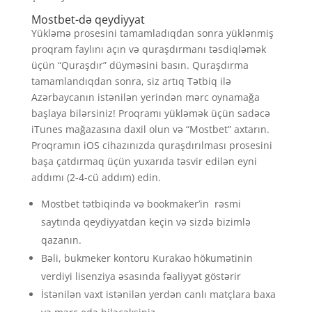
Mostbet-də qeydiyyat
Yükləmə prosesini tamamladıqdan sonra yüklənmiş
proqram faylını açın və quraşdırmanı təsdiqləmək
üçün “Quraşdır” düyməsini basın. Quraşdırma
tamamlandıqdan sonra, siz artıq Tətbiq ilə
Azərbaycanın istənilən yerindən mərc oynamağa
başlaya bilərsiniz! Proqramı yükləmək üçün sadəcə
iTunes mağazasına daxil olun və “Mostbet” axtarın.
Proqramın iOS cihazınızda quraşdırılması prosesini
başa çatdırmaq üçün yuxarıda təsvir edilən eyni
addımı (2-4-cü addım) edin.
Mostbet tətbiqində və bookmaker’in rəsmi
saytında qeydiyyatdan keçin və sizdə bizimlə
qazanın.
Bəli, bukmeker kontoru Kurakao hökumətinin
verdiyi lisenziya əsasında fəaliyyət göstərir
İstənilən vaxt istənilən yerdən canlı matçlara baxa