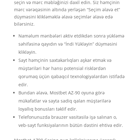
seçin və mərc məbləğinizi daxil edin. Siz həmçinin
mərc vərəqəsinin altında yerləşən “Seçim əlavə et”
düyməsini klikləməklə əlavə seçimlər əlavə edə
bilərsiniz.
Naməlum mənbələri aktiv etdikdən sonra yükləmə
səhifəsinə qayıdın və “İndi Yükləyin” düyməsini
klikləyin.
Sayt həmçinin saxtakarlıqları aşkar etmək və
müştəriləri hər hansı potensial risklərdən
qorumaq üçün qabaqcıl texnologiyalardan istifadə
edir.
Bundan əlavə, Mostbet AZ-90 oyuna görə
mükafatlar və sayta sadiq qalan müştərilərə
loyallıq bonusları təklif edir.
Telefonunuzda brauzer vasitəsilə işə salınan o,
veb-sayt funksiyalarının bütün dəstini ehtiva edir.