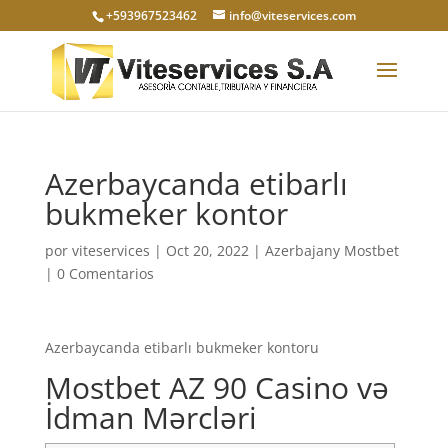
+593967523462
info@viteservices.com
Azerbaycanda etibarlı
bukmeker kontor
por
viteservices
|
Oct 20, 2022
|
Azerbajany Mostbet
|
0 Comentarios
Azerbaycanda etibarlı bukmeker kontoru
Mostbet AZ 90 Casino və
İdman Mərcləri